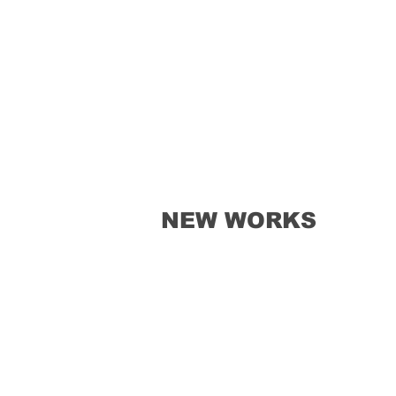
W WORKS
HOME
PAINTIN
NEW WORKS